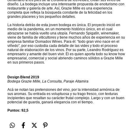
centenario a los pies de la Cordillera de los Andes, crean sus vinos de
diseño. La bodega incluye una interesante propuesta de enoturismo con
restaurante y galería de arte. Así, Grazie Mille es una experiencia
completa que refleja la búsqueda constante de la felicidad en los
grandes placeres y los pequeños detalles.
La historia detrás de esta joven bodega es única. El proyecto inició en
medio de la pandemia, en un momento histórico único, en el cual
abrazarse se había vuelto una utopía. Fernando Spigatín, winemaker,
viene de familia de viticultores y tiene muchos años de experiencia en su
empresa familiar Domados Wines. Para él: “todo gran vino nace en el
viñedo”, por eso custodia cada detalle de las vides y todo el proceso
natural de elaboración de los vinos. Por su parte, Leandro Rodríguez es
empresario y amante del buen vivir. Él es quien aporta todo su know how
empresarial, comercial y social abriendo caminos sólidos a Grazie Mille
en sus primeros pasos.
Design Blend 2019
Bodega Grazie Mille, La Consulta, Paraje Altamira
Acá se notan las pretensiones del vino, por la intensidad armónica de
sus aromas. Su entrada es voluptuosa y su trago fresco, con texturas
incipientes que resaltan su carácter frutal complejo. Largo y con un buen
potencial de guarda, ganará elegancia con el tiempo.
Puntos: 92,5