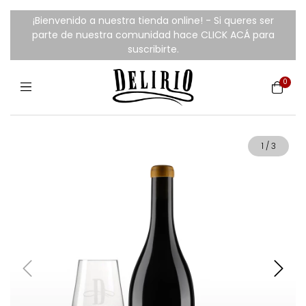
¡Bienvenido a nuestra tienda online! - Si queres ser
parte de nuestra comunidad hace CLICK ACÁ para
suscribirte.
0
1
/
3