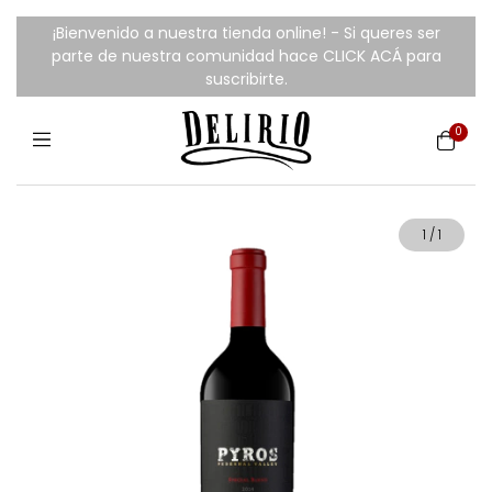
¡Bienvenido a nuestra tienda online! - Si queres ser
parte de nuestra comunidad hace CLICK ACÁ para
suscribirte.
0
1
/
1