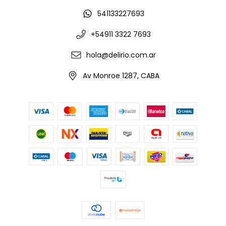
541133227693
+54911 3322 7693
hola@delirio.com.ar
Av Monroe 1287, CABA