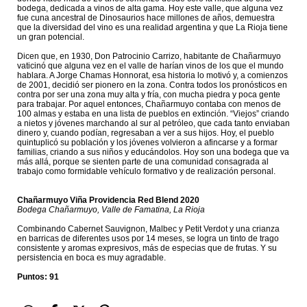
bodega, dedicada a vinos de alta gama. Hoy este valle, que alguna vez
fue cuna ancestral de Dinosaurios hace millones de años, demuestra
que la diversidad del vino es una realidad argentina y que La Rioja tiene
un gran potencial.
Dicen que, en 1930, Don Patrocinio Carrizo, habitante de Chañarmuyo
vaticinó que alguna vez en el valle de harían vinos de los que el mundo
hablara. A Jorge Chamas Honnorat, esa historia lo motivó y, a comienzos
de 2001, decidió ser pionero en la zona. Contra todos los pronósticos en
contra por ser una zona muy alta y fría, con mucha piedra y poca gente
para trabajar. Por aquel entonces, Chañarmuyo contaba con menos de
100 almas y estaba en una lista de pueblos en extinción. “Viejos” criando
a nietos y jóvenes marchando al sur al petróleo, que cada tanto enviaban
dinero y, cuando podían, regresaban a ver a sus hijos. Hoy, el pueblo
quintuplicó su población y los jóvenes volvieron a afincarse y a formar
familias, criando a sus niños y educándolos. Hoy son una bodega que va
más allá, porque se sienten parte de una comunidad consagrada al
trabajo como formidable vehículo formativo y de realización personal.
Chañarmuyo Viña Providencia Red Blend 2020
Bodega Chañarmuyo, Valle de Famatina, La Rioja
Combinando Cabernet Sauvignon, Malbec y Petit Verdot y una crianza
en barricas de diferentes usos por 14 meses, se logra un tinto de trago
consistente y aromas expresivos, más de especias que de frutas. Y su
persistencia en boca es muy agradable.
Puntos: 91