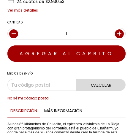
24
cuotas de
$2.930,53
Ver más detalles
CANTIDAD
MEDIOS DE ENVÍO
CALCULAR
No sé mi código postal
DESCRIPCIÓN
MÁS INFORMACIÓN
A unos 85 kilómetros de Chilecito, el epicentro vitivinícola de La Rioja,
con gran protagonismo del Torrontés, está el pueblo de Chañarmuyo,
donde hace más de 20 años comenzó desde cero la historia de esta