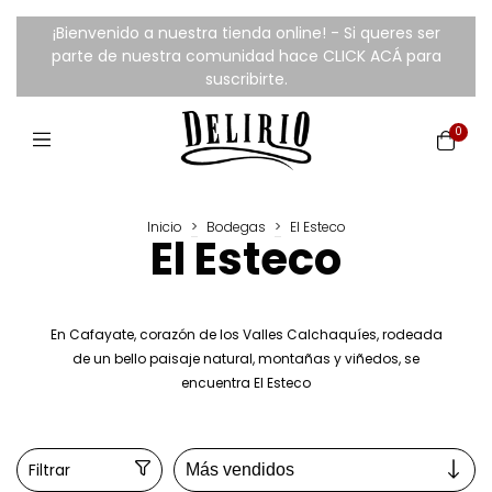
¡Bienvenido a nuestra tienda online! - Si queres ser
parte de nuestra comunidad hace CLICK ACÁ para
suscribirte.
0
Inicio
>
Bodegas
>
El Esteco
El Esteco
En Cafayate, corazón de los Valles Calchaquíes, rodeada
de un bello paisaje natural, montañas y viñedos, se
encuentra El Esteco
Filtrar