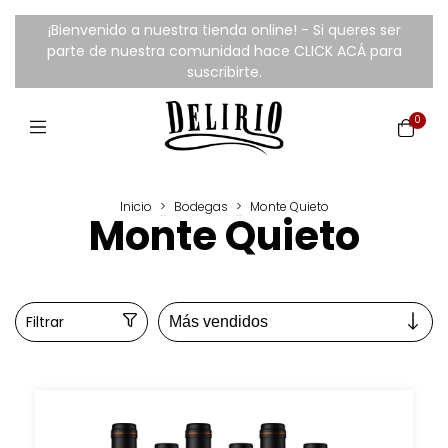
¡Bienvenido a nuestra tienda online! - Si queres ser
parte de nuestra comunidad hace CLICK ACÁ para
suscribirte.
0
Inicio
>
Bodegas
>
Monte Quieto
Monte Quieto
Filtrar