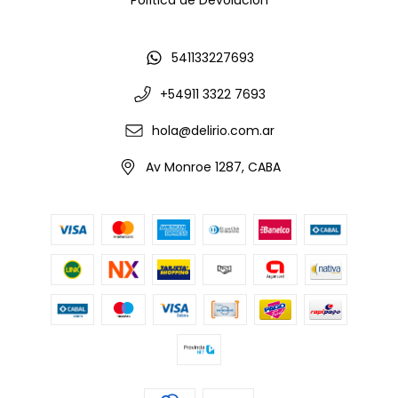
Política de Devolución
541133227693
+54911 3322 7693
hola@delirio.com.ar
Av Monroe 1287, CABA