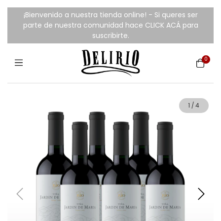
¡Bienvenido a nuestra tienda online! - Si queres ser
parte de nuestra comunidad hace CLICK ACÁ para
suscribirte.
0
1
/
4