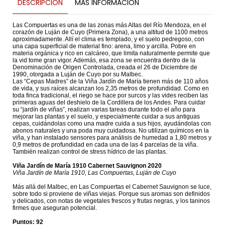
DESCRIPCIÓN
MÁS INFORMACIÓN
Las Compuertas es una de las zonas más Altas del Río Mendoza, en el
corazón de Luján de Cuyo (Primera Zona), a una altitud de 1100 metros
aproximadamente. Allí el clima es templado, y el suelo pedregoso, con
una capa superficial de material fino: arena, limo y arcilla. Pobre en
materia orgánica y rico en calcáreo, que limita naturalmente permite que
la vid tome gran vigor. Además, esa zona se encuentra dentro de la
Denominación de Origen Controlada, creada el 26 de Diciembre de
1990, otorgada a Luján de Cuyo por su Malbec.
Las “Cepas Madres” de la Viña Jardín de María tienen más de 110 años
de vida, y sus raíces alcanzan los 2,35 metros de profundidad. Como en
toda finca tradicional, el riego se hace por surcos y las vides reciben las
primeras aguas del deshielo de la Cordillera de los Andes. Para cuidar
su “jardín de viñas”, realizan varias tareas durante todo el año para
mejorar las plantas y el suelo, y especialmente cuidar a sus antiguas
cepas, cuidándolas como una madre cuida a sus hijos, ayudándolas con
abonos naturales y una poda muy cuidadosa. No utilizan químicos en la
viña, y han instalado sensores para análisis de humedad a 1,80 metros y
0,9 metros de profundidad en cada una de las 4 parcelas de la viña.
También realizan control de stress hídrico de las plantas.
Viña Jardín de María 1910 Cabernet Sauvignon 2020
Viña Jardín de María 1910, Las Compuertas, Luján de Cuyo
Más allá del Malbec, en Las Compuertas el Cabernet Sauvignon se luce,
sobre todo si proviene de viñas viejas. Porque sus aromas son definidos
y delicados, con notas de vegetales frescos y frutas negras, y los taninos
firmes que aseguran potencial.
Puntos: 92