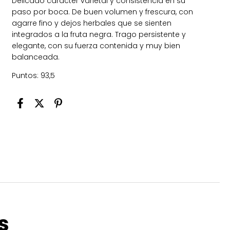
Delicado carácter varietal y consistencia en su
paso por boca. De buen volumen y frescura, con
agarre fino y dejos herbales que se sienten
integrados a la fruta negra. Trago persistente y
elegante, con su fuerza contenida y muy bien
balanceada.
Puntos: 93,5
s