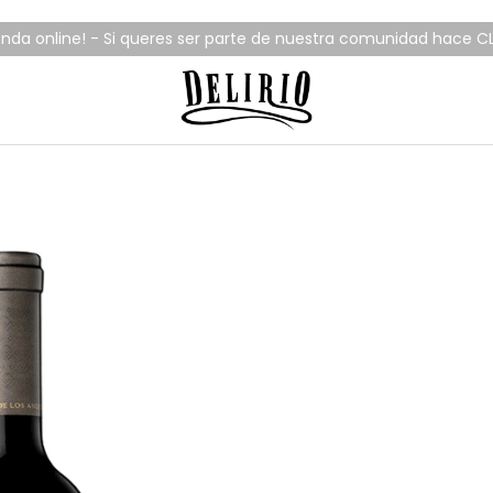
enda online! - Si queres ser parte de nuestra comunidad hace CL