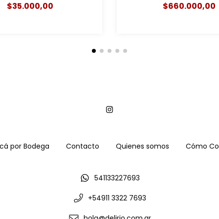
2016 (caja x 6)
$35.000,00
$660.000,00
cá por Bodega
Contacto
Quienes somos
Cómo Co
541133227693
+54911 3322 7693
hola@delirio.com.ar