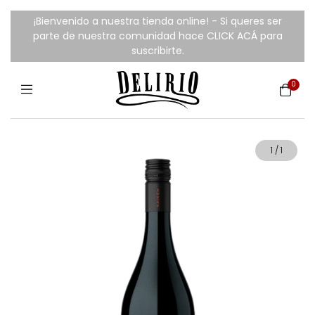
¡Bienvenido a nuestra tienda online! - Si queres ser
parte de nuestra comunidad hace CLICK ACÁ para
suscribirte.
0
1
/
1