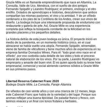
Grazie Mille es un flamante emprendimiento que nace en Altamira, La
Consulta, Valle de Uco, Mendoza, con el sueño de dos amigos;
Fernando Spigatín y Leandro Rodríguez; el primero, enólogo y el otro
enófilo. Dotados de aprendizajes e historias, descubrieron que ambos
compartían las mismas pasiones; el vino y la amistad. Y de un viñedo
centenario a los pies de la Cordillera de los Andes, crean sus vinos de
diseño. La bodega incluye una interesante propuesta de enoturismo con
restaurante y galería de arte. Así, Grazie Mille es una experiencia
completa que refleja la búsqueda constante de la felicidad en los
grandes placeres y los pequeños detalles.
La historia detrás de esta joven bodega es única. El proyecto inició en
medio de la pandemia, en un momento histórico único, en el cual
abrazarse se había vuelto una utopía. Fernando Spigatín, winemaker,
viene de familia de viticultores y tiene muchos años de experiencia en su
empresa familiar Domados Wines. Para él: “todo gran vino nace en el
viñedo”, por eso custodia cada detalle de las vides y todo el proceso
natural de elaboración de los vinos. Por su parte, Leandro Rodríguez es
empresario y amante del buen vivir. Él es quien aporta todo su know how
empresarial, comercial y social abriendo caminos sólidos a Grazie Mille
en sus primeros pasos.
Libertad Reserva Cabernet Franc 2020
Bodega Grazie Mille, La Consulta, Paraje Altamira
De viñedos de casi veinte años y con una crianza de 12 meses, llega
este Cabernet Franc que habla de la variedad y del lugar. Porque sus
aromas reflejan una buena tipicidad. De paladar franco y fresco, con
taninos vivaces y un final con tonos frutales y herbales.