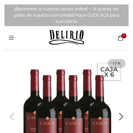
¡Bienvenido a nuestra tienda online! - Si queres ser
parte de nuestra comunidad hace CLICK ACÁ para
suscribirte.
0
1
/
4